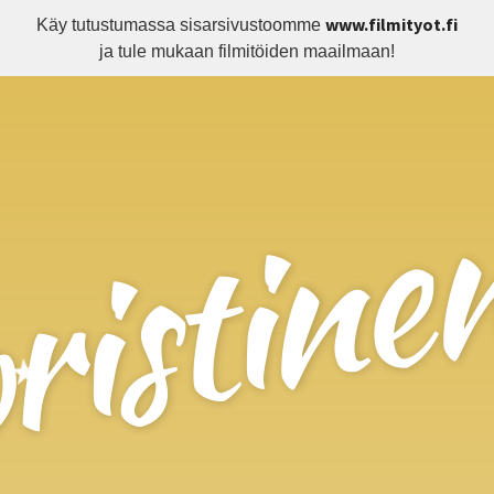
www.filmityot.fi
Käy tutustumassa sisarsivustoomme
stinen 
ja tule mukaan filmitöiden maailmaan!