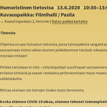
Humoristinen tietovisa
·
13.6.2020
·
10:30–13:
Kuvauspaikka: Filmihalli / Pasila
→ Kuuluttajankatu 2, Helsinki |
Katso paikka kartalta
Tietovisa
Ohjelma on uusi hulvaton tietovisa, jossa tyhmyydestä rangaistaa
seuraamaan miten vähän eturivin julkkiksemme tietävät oikeast
mistään mitään!
Pelkkä tietokaan ei riitä – sillä kilpailijat suorittavat vastaamise
erilaisia tehtäviä ja saavat rankaista pelitovereitaan muun muassa
sähköiskuilla.
Mittaa otetaan siis tietojen lisäksi myös hermoista.
Koska elämme COVID-19 aikaa, olemme tehneet toimenpitei