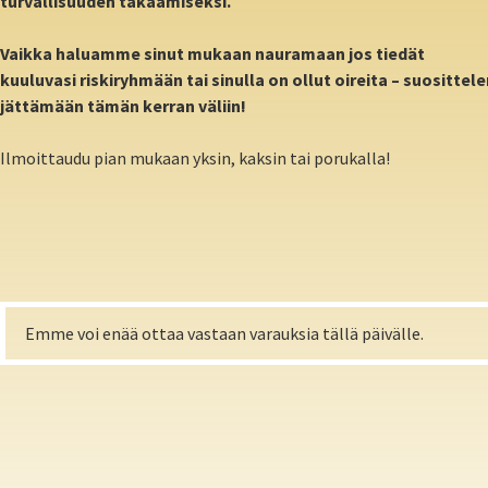
turvallisuuden takaamiseksi.
Vaikka haluamme sinut mukaan nauramaan jos tiedät
kuuluvasi
riskiryhmään tai sinulla on ollut oireita – suositte
jättämään
tämän kerran väliin!
Ilmoittaudu pian mukaan yksin, kaksin tai porukalla!
Emme voi enää ottaa vastaan varauksia tällä päivälle.