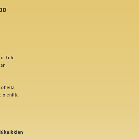
00
n. Tule
aan
n ohella
 pienillä
tä
kaikkien