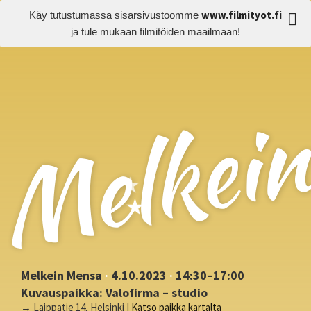
www.filmityot.fi
Käy tutustumassa sisarsivustoomme
ja tule mukaan filmitöiden maailmaan!
Melkei
Melkein Mensa
·
4.10.2023
·
14:30–17:00
Kuvauspaikka: Valofirma – studio
→ Laippatie 14, Helsinki |
Katso paikka kartalta