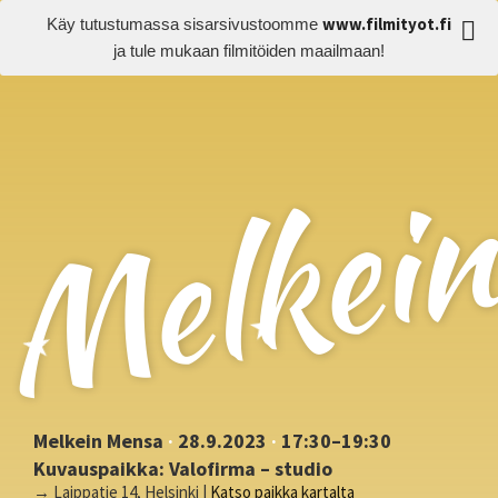
www.filmityot.fi
Käy tutustumassa sisarsivustoomme
ja tule mukaan filmitöiden maailmaan!
Melkei
Melkein Mensa
·
28.9.2023
·
17:30–19:30
Kuvauspaikka: Valofirma – studio
→ Laippatie 14, Helsinki |
Katso paikka kartalta